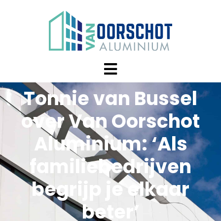
Tonnie van Bussel
over Van Oorschot
Aluminium: ‘Als
familiebedrijven
begrijp je elkaar
beter’