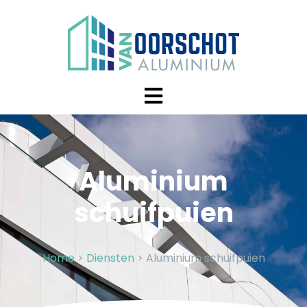
Aluminium
schuifpuien
Home
>
Diensten
>
Aluminium schuifpuien