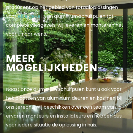
producent op het gebied van totaaloplossingen
voor
elke gevel
. Van aluminium schuifpuien tot
complete vliesgevels, wij leveren en monteren het
voor u naar wens.
MEER
MOGELIJKHEDEN
Naast onze aluminium schuifpuien kunt u ook voor
het plaatsen van aluminium deuren en kozijnen bij
ons terecht. Wij beschikken over een team van
ervaren monteurs en installateurs en hebben dus
voor iedere situatie de oplossing in huis.